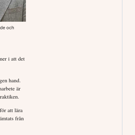
nde och
er i att det
egen hand.
marbete är
raktiken.
ör att lära
ämtats från