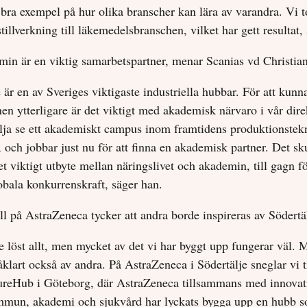
 bra exempel på hur olika branscher kan lära av varandra. Vi t
tillverkning till läkemedelsbranschen, vilket har gett resultat,
in är en viktig samarbetspartner, menar Scanias vd Christia
 är en av Sveriges viktigaste industriella hubbar. För att kunn
en ytterligare är det viktigt med akademisk närvaro i vår dire
ilja se ett akademiskt campus inom framtidens produktionstek
, och jobbar just nu för att finna en akademisk partner. Det s
et viktigt utbyte mellan näringslivet och akademin, till gagn f
lobala konkurrenskraft, säger han.
ll på AstraZeneca tycker att andra borde inspireras av Södertä
te löst allt, men mycket av det vi har byggt upp fungerar väl. 
åklart också av andra. På AstraZeneca i Södertälje sneglar vi t
ureHub i Göteborg, där AstraZeneca tillsammans med innovat
mmun, akademi och sjukvård har lyckats bygga upp en hubb 