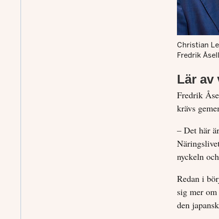
Christian L
Fredrik Åsel
Lär av
Fredrik Åse
krävs gemen
– Det här ä
Näringslive
nyckeln och 
Redan i bör
sig mer om 
den japansk