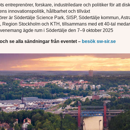
s entreprenörer, forskare, industriledare och politiker för att dis
ens innovationspolitik, hållbarhet och tillväxt
örer är Södertälje Science Park, SISP, Södertälje kommun, Ast
, Region Stockholm och KTH, tillsammans med ett 40-tal medar
evenemang ägde rum i Södertälje den 7–9 oktober 2025
och se alla sändningar från eventet –
besök sw-sir.se