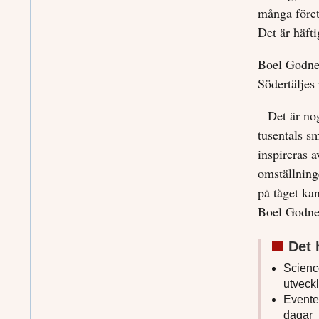
många föret
Det är häfti
Boel Godner 
Södertäljes 
– Det är no
tusentals s
inspireras a
omställning
på tåget ka
Boel Godne
Det 
Science
utveck
Evente
dagar