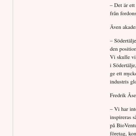
– Det är ett
från fordons
Även akadem
– Södertälje
den position
Vi skulle v
i Södertälje
ge ett myck
industris g
Fredrik Åse
– Vi har in
inspireras s
på BioVent
företag, ko