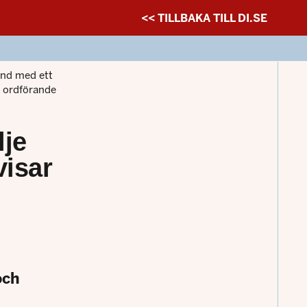
<< TILLBAKA TILL DI.SE
and med ett
h ordförande
lje
isar
och