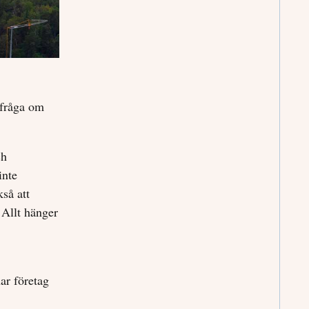
 fråga om
ch
inte
kså att
 Allt hänger
ar företag