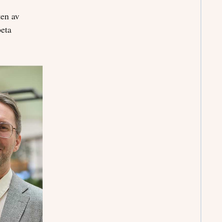
ten av
beta