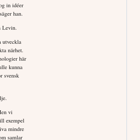
og in idéer
 säger han.
n Levin.
a utveckla
kta närhet.
nologier här
kulle kunna
ör svensk
lje.
Men vi
ill exempel
iva mindre
som samlar