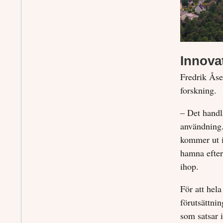
Innova
Fredrik Åse
forskning.
– Det handla
användning.
kommer ut i 
hamna efter
ihop.
För att hel
förutsättni
som satsar i