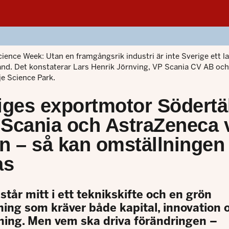
cience Week: Utan en framgångsrik industri är inte Sverige ett l
tånd. Det konstaterar Lars Henrik Jörnving, VP Scania CV AB oc
je Science Park.
iges exportmotor Södertä
Scania och AstraZeneca v
n – så kan omställningen
as
står mitt i ett teknikskifte och en grön
ning som kräver både kapital, innovation 
ing. Men vem ska driva förändringen –