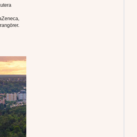
kutera
raZeneca,
rangörer.