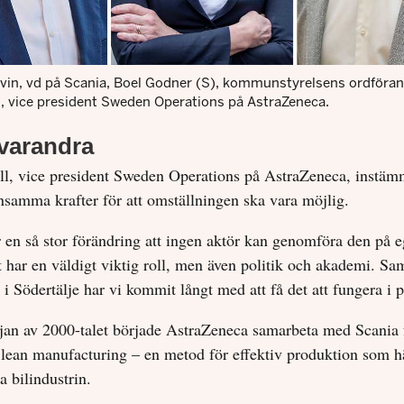
evin, vd på Scania, Boel Godner (S), kommunstyrelsens ordföra
l, vice president Sweden Operations på AstraZeneca.
 varandra
ll, vice president Sweden Operations på AstraZeneca, instämm
samma krafter för att omställningen ska vara möjlig.
r en så stor förändring att ingen aktör kan genomföra den på 
t har en väldigt viktig roll, men även politik och akademi. Sa
i Södertälje har vi kommit långt med att få det att fungera i p
jan av 2000-talet började AstraZeneca samarbeta med Scania f
lean manufacturing – en metod för effektiv produktion som h
a bilindustrin.