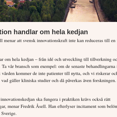
tion handlar om hela kedjan
ll menar att svensk innovationskraft inte kan reduceras till en
r om hela kedjan – från idé och utveckling till tillverkning o
 Ta vår bransch som exempel: om de senaste behandlingarna 
vården kommer de inte patienter till nytta, och vi riskerar oc
 vad gäller kliniska studier och då påverkas även forskningen.
a innovationskedjan ska fungera i praktiken krävs också rätt
ngar, menar Fredrik Åsell. Han efterlyser incitament som belön
 Sverige.