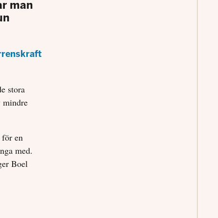
har man
un
renskraft
de stora
av mindre
 för en
änga med.
ger Boel