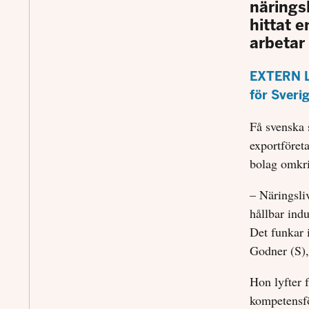
näringsl
hittat 
arbetar 
EXTERN L
för Sveri
Få svenska s
exportföreta
bolag omkri
– Näringsliv
hållbar ind
Det funkar 
Godner (S)
Hon lyfter 
kompetensfö