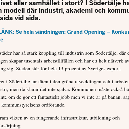
ivet eller samhället i stort? I Södertälje 
en modell där industri, akademi och komm
sida vid sida.
ÄNK: Se hela sändningen: Grand Opening – Konkur
ge
täder har så stark koppling till industrin som Södertälje, där 
gen skapar tusentals arbetstillfällen och har ett helt nätverk 
ng sig. Staden står för hela 13 procent av Sveriges export.
et i Södertälje tar täten i den gröna utvecklingen och i arbetet
ustri, men de klarar det inte själva. Kommunen måste också h
inte om de gör ett fantastiskt jobb men vi inte är på banan, sä
, kommunstyrelsens ordförande.
fram vikten av en fungerande infrastruktur, utbildning och
rsörjning.