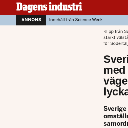
ANNONS
Innehåll från Science Week
Klipp från S
starkt väls
för Södertäl
Sver
med 
väge
lyck
Sverige 
omställ
samordn