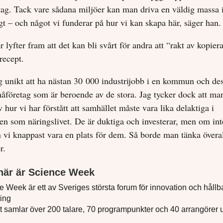
ag. Tack vare sådana miljöer kan man driva en väldig massa 
gt – och något vi funderar på hur vi kan skapa här, säger han.
lyfter fram att det kan bli svårt för andra att “rakt av kopier
recept.
g unikt att ha nästan 30 000 industrijobb i en kommun och d
måföretag som är beroende av de stora. Jag tycker dock att ma
v hur vi har förstått att samhället måste vara lika delaktiga i
en som näringslivet. De är duktiga och investerar, men om int
n vi knappast vara en plats för dem. Så borde man tänka överal
r.
här är Science Week
 Week är ett av Sveriges största forum för innovation och hållb
ling
t samlar över 200 talare, 70 programpunkter och 40 arrangörer u