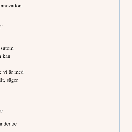
innovation.
a”
essutom
n kan
e vi är med
lt, säger
ar
nder tre