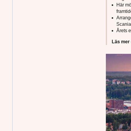
Här möt
framtid
Arrang
Scania
Årets 
Läs mer 